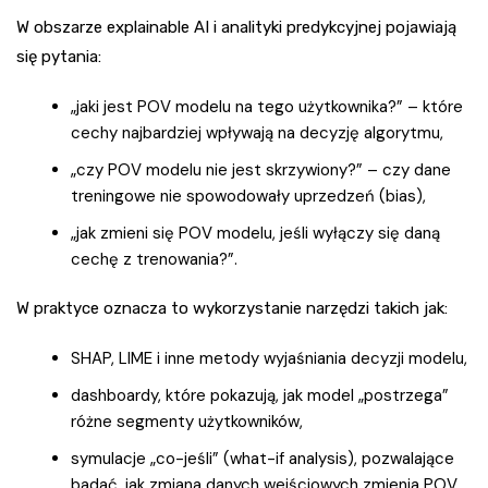
W obszarze explainable AI i analityki predykcyjnej pojawiają
się pytania:
„jaki jest POV modelu na tego użytkownika?” – które
cechy najbardziej wpływają na decyzję algorytmu,
„czy POV modelu nie jest skrzywiony?” – czy dane
treningowe nie spowodowały uprzedzeń (bias),
„jak zmieni się POV modelu, jeśli wyłączy się daną
cechę z trenowania?”.
W praktyce oznacza to wykorzystanie narzędzi takich jak:
SHAP, LIME i inne metody wyjaśniania decyzji modelu,
dashboardy, które pokazują, jak model „postrzega”
różne segmenty użytkowników,
symulacje „co-jeśli” (what-if analysis), pozwalające
badać, jak zmiana danych wejściowych zmienia POV