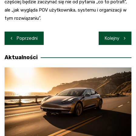
częściej będzie zaczynać się nie od pytania „co to potrafi”,
ale „jak wygląda POV użytkownika, systemu i organizacji w
tym rozwiązaniu”.
Nawigacja
Poprzedni
Kolejny
wpisu
Aktualności