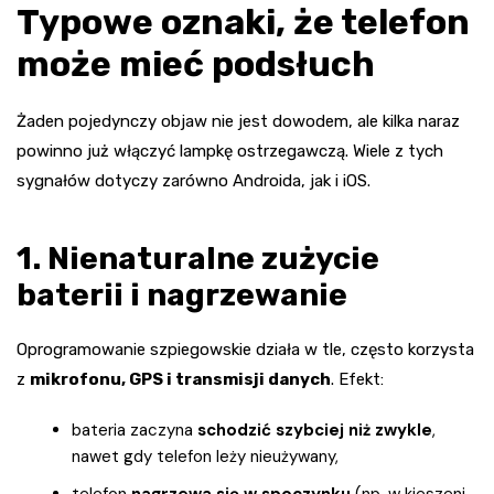
Typowe oznaki, że telefon
może mieć podsłuch
Żaden pojedynczy objaw nie jest dowodem, ale kilka naraz
powinno już włączyć lampkę ostrzegawczą. Wiele z tych
sygnałów dotyczy zarówno Androida, jak i iOS.
1. Nienaturalne zużycie
baterii i nagrzewanie
Oprogramowanie szpiegowskie działa w tle, często korzysta
z
mikrofonu, GPS i transmisji danych
. Efekt:
bateria zaczyna
schodzić szybciej niż zwykle
,
nawet gdy telefon leży nieużywany,
telefon
nagrzewa się w spoczynku
(np. w kieszeni,