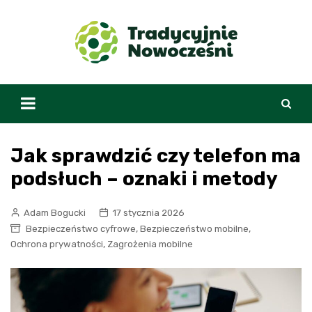
Skip
to
content
Jak sprawdzić czy telefon ma
podsłuch – oznaki i metody
Adam Bogucki
17 stycznia 2026
,
,
Bezpieczeństwo cyfrowe
Bezpieczeństwo mobilne
,
Ochrona prywatności
Zagrożenia mobilne