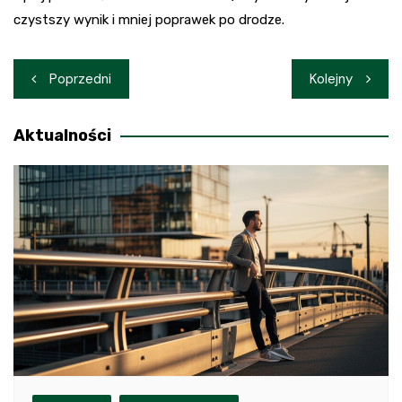
czystszy wynik i mniej poprawek po drodze.
Nawigacja
Poprzedni
Kolejny
wpisu
Aktualności