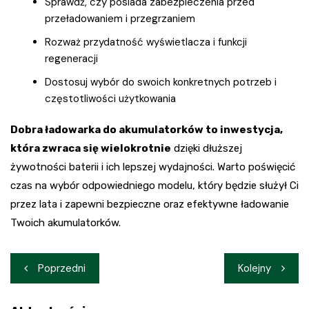
Sprawdź, czy posiada zabezpieczenia przed
przeładowaniem i przegrzaniem
Rozważ przydatność wyświetlacza i funkcji
regeneracji
Dostosuj wybór do swoich konkretnych potrzeb i
częstotliwości użytkowania
Dobra ładowarka do akumulatorków to inwestycja,
która zwraca się wielokrotnie
dzięki dłuższej
żywotności baterii i ich lepszej wydajności. Warto poświęcić
czas na wybór odpowiedniego modelu, który będzie służył Ci
przez lata i zapewni bezpieczne oraz efektywne ładowanie
Twoich akumulatorków.
Nawigacja
Poprzedni
Kolejny
wpisu