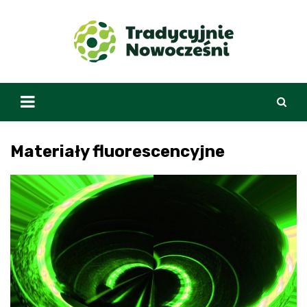
Skip
to
content
Materiały fluorescencyjne