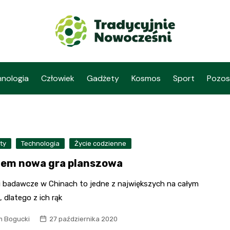
nologia
Człowiek
Gadżety
Kosmos
Sport
Pozos
ty
Technologia
Życie codzienne
iem nowa gra planszowa
i badawcze w Chinach to jedne z największych na całym
, dlatego z ich rąk
 Bogucki
27 października 2020