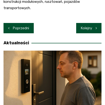
konstrukcji modułowych, rusztowań, pojazdów
transportowych.
Nawigacja
Poprzedni
Kolejny
wpisu
Aktualności