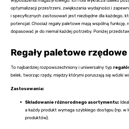
wyposażenia magazynowego. Ich rola wykracza daleko po
optymalizacji przestrzeni, zwiększania wydajności i zapewn
i specyficznych zastosowań jest niezbędne dla każdego, k
potencjał. Chociaż regały paletowe mają wspólną funkcję, r
dopasować je do niemal każdej potrzeby. Poniżej przedstaw
Regały paletowe rzędowe 
To najbardziej rozpowszechniony i uniwersalny typ
regałó
belek, tworząc rzędy, między którymi poruszają się wózki 
Zastosowania:
Składowanie różnorodnego asortymentu:
Idea
a każdy produkt wymaga szybkiego dostępu (np. w l
produktów).