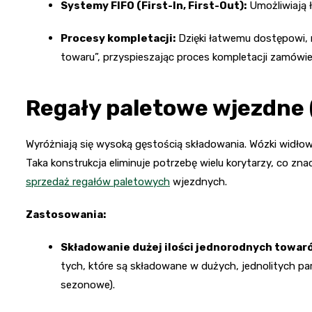
Systemy FIFO (First-In, First-Out):
Umożliwiają 
Procesy kompletacji:
Dzięki łatwemu dostępowi, 
towaru”, przyspieszając proces kompletacji zamówie
Regały paletowe wjezdne (
Wyróżniają się wysoką gęstością składowania. Wózki widłowe
Taka konstrukcja eliminuje potrzebę wielu korytarzy, co 
sprzedaż regałów paletowych
wjezdnych.
Zastosowania:
Składowanie dużej ilości jednorodnych towar
tych, które są składowane w dużych, jednolitych pa
sezonowe).