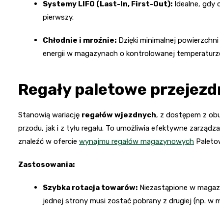
Systemy LIFO (Last-In, First-Out):
Idealne, gdy 
pierwszy.
Chłodnie i mroźnie:
Dzięki minimalnej powierzchni
energii w magazynach o kontrolowanej temperaturz
Regały paletowe przejezd
Stanowią wariację
regałów wjezdnych
, z dostępem z ob
przodu, jak i z tyłu regału. To umożliwia efektywne zarzą
znaleźć w ofercie
wynajmu regałów magazynowych
Paletow
Zastosowania:
Szybka rotacja towarów:
Niezastąpione w magazyn
jednej strony musi zostać pobrany z drugiej (np. 