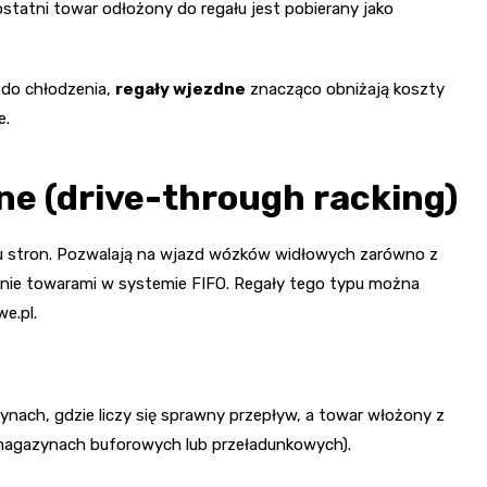
ostatni towar odłożony do regału jest pobierany jako
 do chłodzenia,
regały wjezdne
znacząco obniżają koszty
e.
ne (drive-through racking)
u stron. Pozwalają na wjazd wózków widłowych zarówno z
dzanie towarami w systemie FIFO. Regały tego typu można
e.pl.
ach, gdzie liczy się sprawny przepływ, a towar włożony z
w magazynach buforowych lub przeładunkowych).