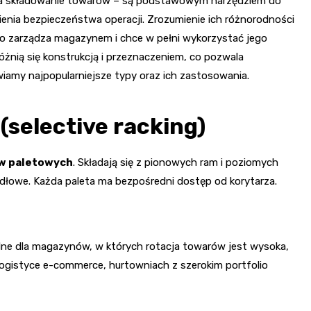
za składowanie towarów – są podstawowym narzędziem do
ienia bezpieczeństwa operacji. Zrozumienie ich różnorodności
to zarządza magazynem i chce w pełni wykorzystać jego
óżnią się konstrukcją i przeznaczeniem, co pozwala
iamy najpopularniejsze typy oraz ich zastosowania.
(selective racking)
w paletowych
. Składają się z pionowych ram i poziomych
widłowe. Każda paleta ma bezpośredni dostęp od korytarza.
lne dla magazynów, w których rotacja towarów jest wysoka,
ogistyce e-commerce, hurtowniach z szerokim portfolio