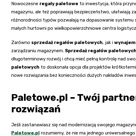
Nowoczesne
regały paletowe
to inwestycja, która przyn
magazynu, ale też poprawiają bezpieczeństwo, ułatwiają z
różnorodności typów pozwalają na dopasowanie systemu s
małych hurtowni po wielkopowierzchniowe centra logistycz
Zarówno
sprzedaż regałów paletowych
, jak i
wynajem 
zarządzaniu magazynem.
Sprzedaż regałów paletowyc
długoterminowy rozwój i chcą mieć pełną kontrolę nad swoj
paletowych
to doskonała opcja dla projektów krótkoterm
nowe rozwiązania bez konieczności dużych nakładów inwes
Paletowe.pl – Twój partn
rozwiązań
Jeśli zastanawiasz się nad modernizacją swojego magazyn
Paletowe.pl
rozumiemy, że nie ma jednego uniwersalnego