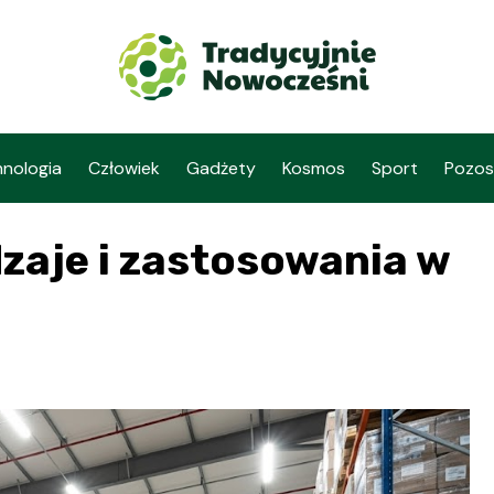
nologia
Człowiek
Gadżety
Kosmos
Sport
Pozos
zaje i zastosowania w