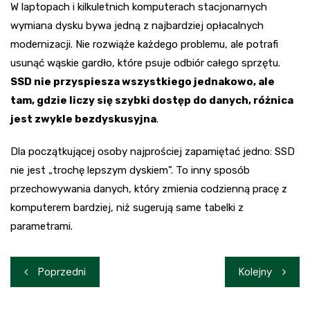
W laptopach i kilkuletnich komputerach stacjonarnych
wymiana dysku bywa jedną z najbardziej opłacalnych
modernizacji. Nie rozwiąże każdego problemu, ale potrafi
usunąć wąskie gardło, które psuje odbiór całego sprzętu.
SSD nie przyspiesza wszystkiego jednakowo, ale
tam, gdzie liczy się szybki dostęp do danych, różnica
jest zwykle bezdyskusyjna
.
Dla początkującej osoby najprościej zapamiętać jedno: SSD
nie jest „trochę lepszym dyskiem”. To inny sposób
przechowywania danych, który zmienia codzienną pracę z
komputerem bardziej, niż sugerują same tabelki z
parametrami.
Nawigacja
Poprzedni
Kolejny
wpisu