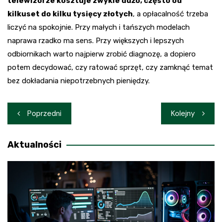
telewizorze kosztuje zwykle dużo, często od
kilkuset do kilku tysięcy złotych
, a opłacalność trzeba
liczyć na spokojnie. Przy małych i tańszych modelach
naprawa rzadko ma sens. Przy większych i lepszych
odbiornikach warto najpierw zrobić diagnozę, a dopiero
potem decydować, czy ratować sprzęt, czy zamknąć temat
bez dokładania niepotrzebnych pieniędzy.
Nawigacja
Poprzedni
Kolejny
wpisu
Aktualności