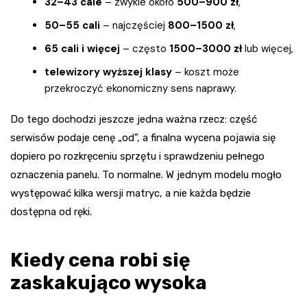
32–43 cale
– zwykle około
500–900 zł
,
50–55 cali
– najczęściej
800–1500 zł
,
65 cali i więcej
– często
1500–3000 zł
lub więcej,
telewizory wyższej klasy
– koszt może
przekroczyć ekonomiczny sens naprawy.
Do tego dochodzi jeszcze jedna ważna rzecz: część
serwisów podaje cenę „od”, a finalna wycena pojawia się
dopiero po rozkręceniu sprzętu i sprawdzeniu pełnego
oznaczenia panelu. To normalne. W jednym modelu mogło
występować kilka wersji matryc, a nie każda będzie
dostępna od ręki.
Kiedy cena robi się
zaskakująco wysoka