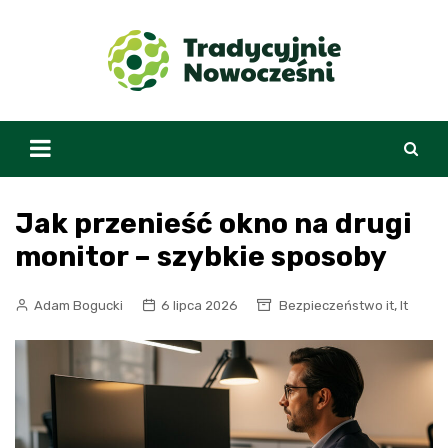
Skip
to
content
Jak przenieść okno na drugi
monitor – szybkie sposoby
,
Adam Bogucki
6 lipca 2026
Bezpieczeństwo it
It