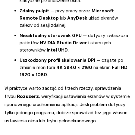
klasyczne przenoszenie okna.
Zdalny pulpit
— przy pracy przez
Microsoft
Remote Desktop
lub
AnyDesk
układ ekranów
zależy od sesji zdalnej.
Nieaktualny sterownik GPU
— dotyczy zwłaszcza
pakietów
NVIDIA Studio Driver
i starszych
sterowników
Intel UHD
.
Uszkodzony profil skalowania DPI
— częste po
zmianie monitora
4K 3840 × 2160
na ekran
Full HD
1920 × 1080
.
W praktyce warto zacząć od trzech rzeczy: sprawdzenia
trybu
Rozszerz
, weryfikacji ustawienia ekranów w systemie
i ponownego uruchomienia aplikacji. Jeśli problem dotyczy
tylko jednego programu, dobrze sprawdzić też jego własne
ustawienia okna lub trybu pełnoekranowego.