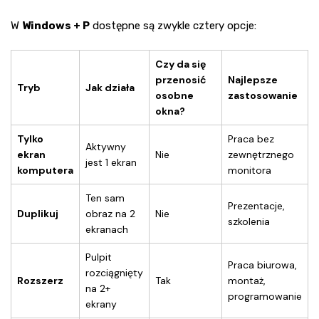
W
Windows + P
dostępne są zwykle cztery opcje:
Czy da się
przenosić
Najlepsze
Tryb
Jak działa
osobne
zastosowanie
okna?
Tylko
Praca bez
Aktywny
ekran
Nie
zewnętrznego
jest 1 ekran
komputera
monitora
Ten sam
Prezentacje,
Duplikuj
obraz na 2
Nie
szkolenia
ekranach
Pulpit
Praca biurowa,
rozciągnięty
Rozszerz
Tak
montaż,
na 2+
programowanie
ekrany