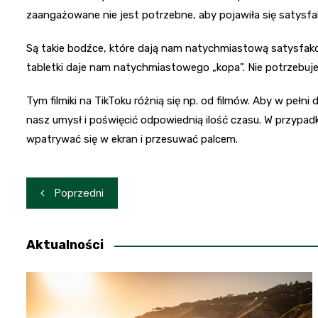
zaangażowane nie jest potrzebne, aby pojawiła się satysfa
Są takie bodźce, które dają nam natychmiastową satysfakcj
tabletki daje nam natychmiastowego „kopa”. Nie potrzebu
Tym filmiki na TikToku różnią się np. od filmów. Aby w peł
nasz umysł i poświęcić odpowiednią ilość czasu. W przypadk
wpatrywać się w ekran i przesuwać palcem.
Nawigacja
Poprzedni
wpisu
Aktualności