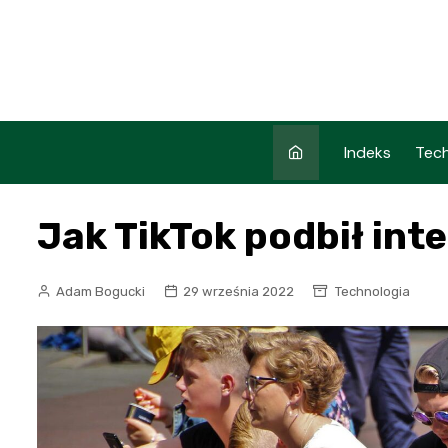
Skip
to
content
Indeks
Tech
Jak TikTok podbił int
Adam Bogucki
29 września 2022
Technologia