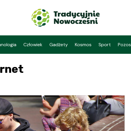
nologia
Człowiek
Gadżety
Kosmos
Sport
Pozos
ernet