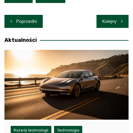
Nawigacja
Poprzedni
Kolejny
wpisu
Aktualności
Rozwój technologii
Technologia