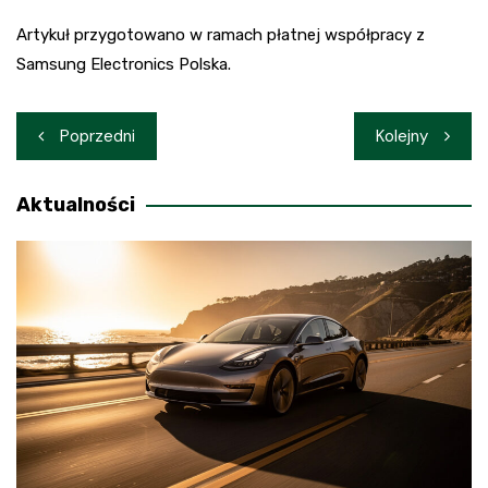
Artykuł przygotowano w ramach płatnej współpracy z
Samsung Electronics Polska.
Nawigacja
Poprzedni
Kolejny
wpisu
Aktualności