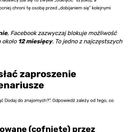
niej chroni tę osobę przed „dobijaniem się” kolejnymi
nie
, Facebook zazwyczaj blokuje możliwość
a około
12 miesięcy
. To jedno z najczęstszych
słać zaproszenie
enariusze
knąć Dodaj do znajomych?”. Odpowiedź zależy od tego, co
lowane (cofnięte) przez