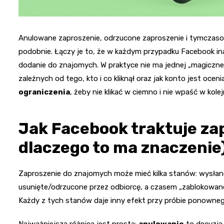
Anulowane zaproszenie, odrzucone zaproszenie i tymczas
podobnie. Łączy je to, że w każdym przypadku Facebook i
dodanie do znajomych. W praktyce nie ma jednej „magicznej” 
zależnych od tego, kto i co kliknął oraz jak konto jest oce
ograniczenia
, żeby nie klikać w ciemno i nie wpaść w kolejn
Jak Facebook traktuje za
dlaczego to ma znaczenie
Zaproszenie do znajomych może mieć kilka stanów: wysłan
usunięte/odrzucone przez odbiorcę, a czasem „zablokowane
Każdy z tych stanów daje inny efekt przy próbie ponowneg
Najważniejsza różnica jest prosta:
anulowanie
to decyzja 