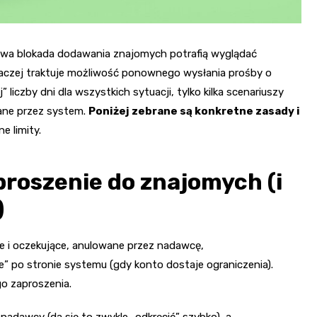
owa blokada dodawania znajomych potrafią wyglądać
naczej traktuje możliwość ponownego wysłania prośby o
liczby dni dla wszystkich sytuacji, tylko kilka scenariuszy
niane przez system.
Poniżej zebrane są konkretne zasady i
e limity.
proszenie do znajomych (i
)
e i oczekujące, anulowane przez nadawcę,
” po stronie systemu (gdy konto dostaje ograniczenia).
o zaproszenia.
nadawcy (da się to zwykle „odkręcić” szybko), a