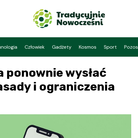
nologia
Człowiek
Gadżety
Kosmos
Sport
Pozos
a ponownie wysłać
asady i ograniczenia