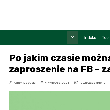
Skip
to
content
Indeks
Tech
Po jakim czasie możn
zaproszenie na FB – z
,
Adam Bogucki
4 kwietnia 2026
It
Zarządzanie it