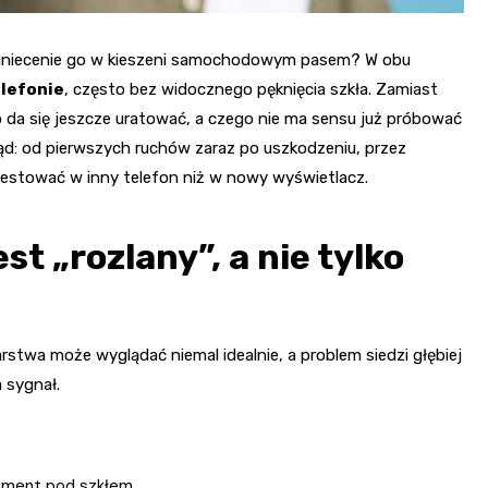
rzygniecenie go w kieszeni samochodowym pasem? W obu
elefonie
, często bez widocznego pęknięcia szkła. Zamiast
o da się jeszcze uratować, a czego nie ma sensu już próbować
d: od pierwszych ruchów zaraz po uszkodzeniu, przez
westować w inny telefon niż w nowy wyświetlacz.
st „rozlany”, a nie tylko
rstwa może wyglądać niemal idealnie, a problem siedzi głębiej
 sygnał.
rament pod szkłem,