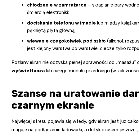
chłodzenie w zamrażarce
– skraplanie pary wodnej
śmiercią elektroniki;
dociskanie telefonu w imadle
lub między książkami
pękniętą płytą główną;
wlewanie czegokolwiek pod szkło
(alkohol, rozpu
jest klejony warstwa po warstwie, ciecze tylko rozp
Rozlany ekran nie odzyska pełnej sprawności od „masażu” c
wyświetlacza
lub całego modułu przedniego (w zależności 
Szanse na uratowanie dan
czarnym ekranie
Najwięcej stresu pojawia się wtedy, gdy ekran jest już całk
reaguje na podłączenie ładowarki, a dotyk czasem jeszcze 