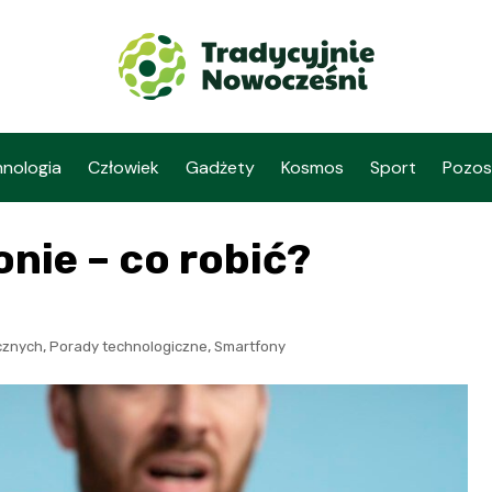
nologia
Człowiek
Gadżety
Kosmos
Sport
Pozos
onie – co robić?
,
,
cznych
Porady technologiczne
Smartfony