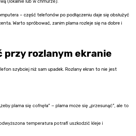
wą (lokalnie lub w chmurze).
 komputera – część telefonów po podłączeniu daje się obsłużyć
ta. Warto spróbować, zanim plama rozleje się na dobre i
ć przy rozlanym ekranie
lefon szybciej niż sam upadek. Rozlany ekran to nie jest
żeby plama się cofnęła” – plama może się „przesunąć”, ale to
podwyższona temperatura potrafi uszkodzić kleje i