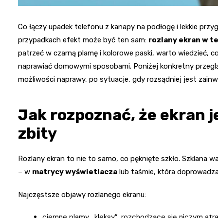
Co łączy upadek telefonu z kanapy na podłogę i lekkie p
przypadkach efekt może być ten sam:
rozlany ekran w t
patrzeć w czarną plamę i kolorowe paski, warto wiedzieć, c
naprawiać domowymi sposobami. Poniżej konkretny przeglą
możliwości naprawy, po sytuacje, gdy rozsądniej jest zain
Jak rozpoznać, że ekran je
zbity
Rozlany ekran to nie to samo, co pęknięte szkło. Szklana wa
– w
matrycy wyświetlacza
lub taśmie, która doprowadza
Najczęstsze objawy rozlanego ekranu:
ciemne plamy, „kleksy”, rozchodzące się niczym at