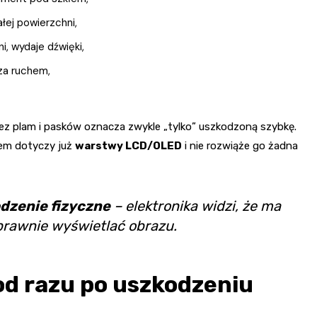
łej powierzchni,
i, wydaje dźwięki,
 za ruchem,
bez plam i pasków oznacza zwykle „tylko” uszkodzoną szybkę.
lem dotyczy już
warstwy LCD/OLED
i nie rozwiąże go żadna
dzenie fizyczne
– elektronika widzi, że ma
oprawnie wyświetlać obrazu.
 od razu po uszkodzeniu