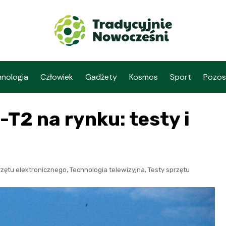
nologia
Człowiek
Gadżety
Kosmos
Sport
Pozos
T2 na rynku: testy i
,
,
rzętu elektronicznego
Technologia telewizyjna
Testy sprzętu