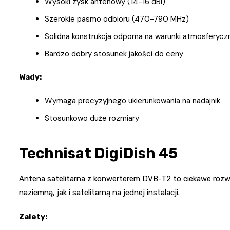
Wysoki zysk antenowy (14-16 dBi)
Szerokie pasmo odbioru (470-790 MHz)
Solidna konstrukcja odporna na warunki atmosferycz
Bardzo dobry stosunek jakości do ceny
Wady:
Wymaga precyzyjnego ukierunkowania na nadajnik
Stosunkowo duże rozmiary
Technisat DigiDish 45
Antena satelitarna z konwerterem DVB-T2 to ciekawe rozwi
naziemną, jak i satelitarną na jednej instalacji.
Zalety: