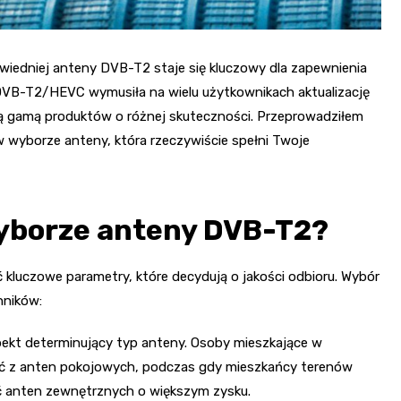
owiedniej anteny DVB-T2 staje się kluczowy dla zapewnienia
 DVB-T2/HEVC wymusiła na wielu użytkownikach aktualizację
ką gamą produktów o różnej skuteczności. Przeprowadziłem
 wyborze anteny, która rzeczywiście spełni Twoje
wyborze anteny DVB-T2?
kluczowe parametry, które decydują o jakości odbioru. Wybór
nników:
pekt determinujący typ anteny. Osoby mieszkające w
ać z anten pokojowych, podczas gdy mieszkańcy terenów
 anten zewnętrznych o większym zysku.