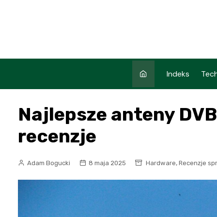
Skip
to
content
Indeks
Tech
Najlepsze anteny DVB-
recenzje
,
Adam Bogucki
8 maja 2025
Hardware
Recenzje sp