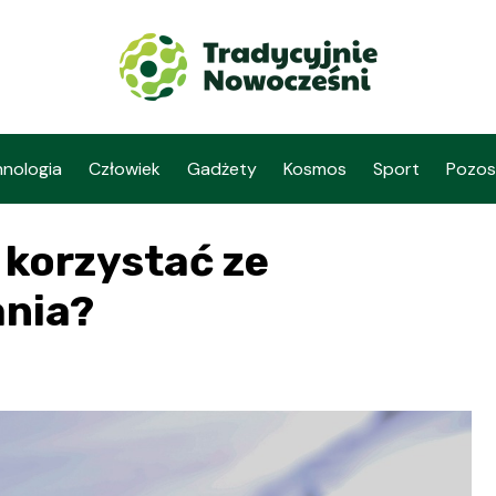
nologia
Człowiek
Gadżety
Kosmos
Sport
Pozos
 korzystać ze
ania?