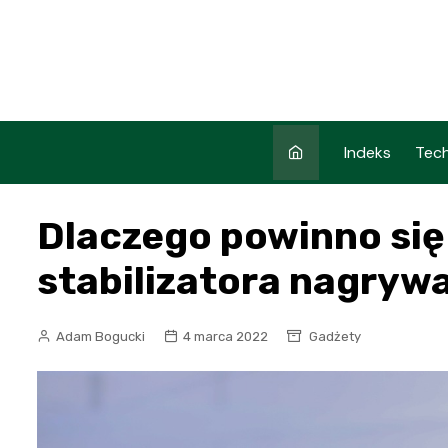
Skip
to
content
Indeks
Tech
Dlaczego powinno się
stabilizatora nagryw
Adam Bogucki
4 marca 2022
Gadżety