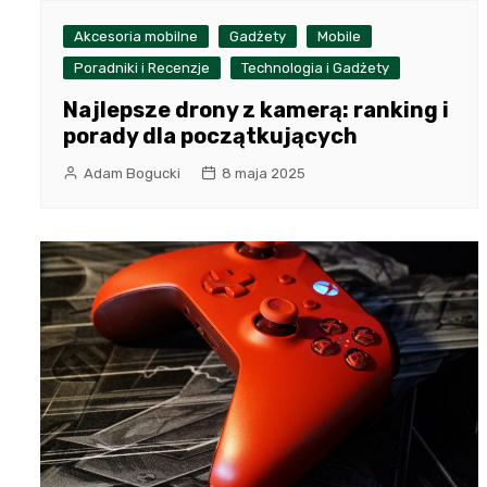
Akcesoria mobilne
Gadżety
Mobile
Poradniki i Recenzje
Technologia i Gadżety
Najlepsze drony z kamerą: ranking i
porady dla początkujących
Adam Bogucki
8 maja 2025