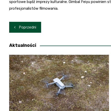
sportowe bądź imprezy kulturalne. Gimbal Feiyu powinien
profesjonalistów filmowania.
Nawigacja
Poprzedni
wpisu
Aktualności