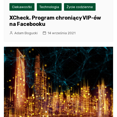
Ciekawostki
Technologia
Życie codzienne
XCheck. Program chroniący VIP-ów
na Facebooku
Adam Bogucki
14 września 2021