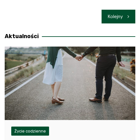
Nawigacja
Kolejny
wpisu
Aktualności
Życie codzienne